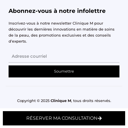
Abonnez-vous à notre infolettre
Inscrivez-vous à notre newsletter Clinique M pour
découvrir les dernières innovations en matière de soins
de la peau, des promotions exclusives et des conseils
d’experts.
Soumettre
Copyright © 2025
Clinique M
, tous droits réservés.
Y
I
F
o
n
a
RÉSERVER MA CONSULTATION
u
s
c
t
t
e