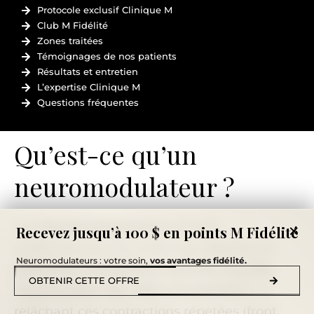
Protocole exclusif Clinique M
Club M Fidélité
Zones traitées
Témoignages de nos patients
Résultats et entretien
L’expertise Clinique M
Questions fréquentes
Qu’est-ce qu’un
neuromodulateur ?
×
Les
neuromodulateurs
sont des
Recevez jusqu’à 100 $ en points M Fidélité
médicaments injectables qui agissent en
Neuromodulateurs : votre soin,
vos avantages fidélité.
détendant temporairement les muscles
OBTENIR CETTE OFFRE
responsables des rides d’expression
. En
relâchant ces contractions répétées (front,