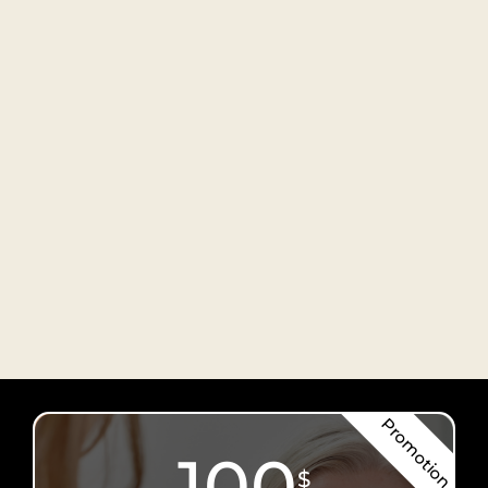
Promotion
100
$